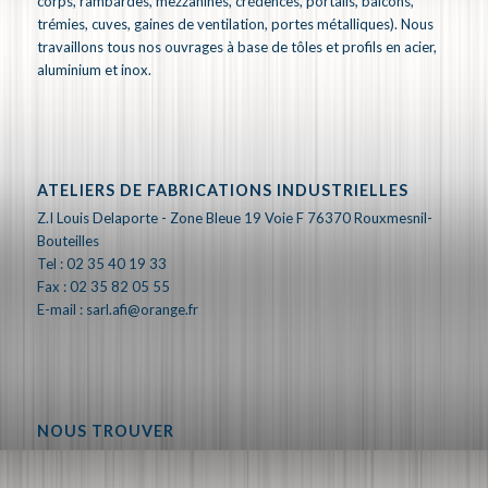
corps, rambardes, mezzanines, crédences, portails, balcons,
trémies, cuves, gaines de ventilation, portes métalliques). Nous
travaillons tous nos ouvrages à base de tôles et profils en acier,
aluminium et inox.
ATELIERS DE FABRICATIONS INDUSTRIELLES
Z.I Louis Delaporte - Zone Bleue 19 Voie F 76370 Rouxmesnil-
Bouteilles
Tel : 02 35 40 19 33
Fax : 02 35 82 05 55
E-mail : sarl.afi@orange.fr
NOUS TROUVER